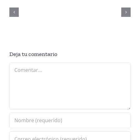
Act
Prueba
video
Deja tu comentario
Comentar