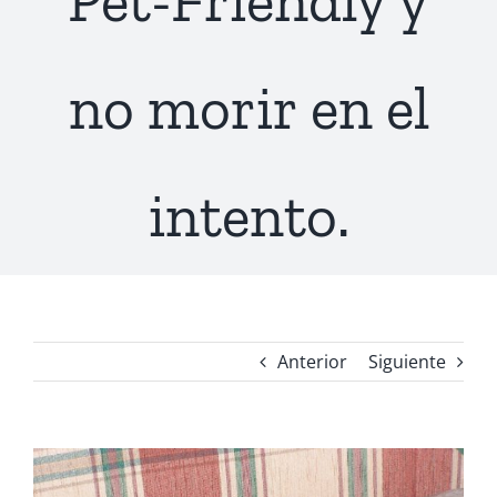
Pet-Friendly y
no morir en el
intento.
Anterior
Siguiente
Ver
imagen