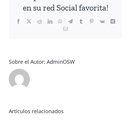
en su red Social favorita!
Facebook
X
Reddit
LinkedIn
WhatsApp
Telegram
Tumblr
Pinterest
Vk
Xing
Correo
electrónico
Sobre el Autor:
AdminOSW
Artículos relacionados
Tec