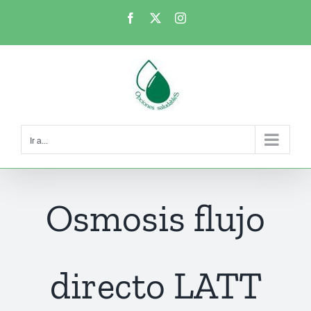
Saltar
Facebook
X
Instagram
al
contenido
Ir a...
Osmosis flujo
directo LATT