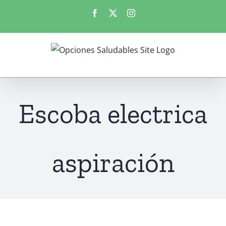
Saltar
Facebook
X
Instagram
al
contenido
Escoba electrica
aspiración