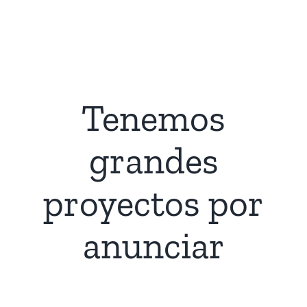
Saltar
al
contenido
Tenemos
grandes
proyectos por
anunciar