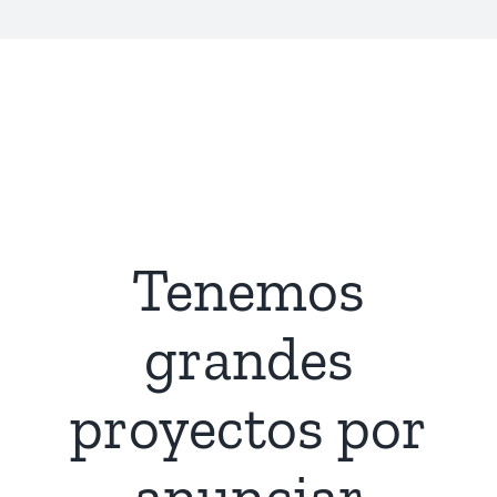
Saltar
al
contenido
Tenemos
grandes
proyectos por
anunciar