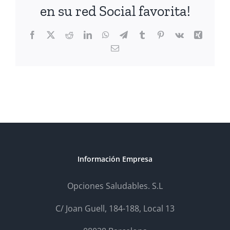
en su red Social favorita!
Facebook
X
Reddit
LinkedIn
WhatsApp
Telegram
Tumblr
Pinterest
Vk
Xing
Correo
electrónico
Información Empresa
Opciones Saludables. S.L
C/ Joan Guell, 184-188, Local 13