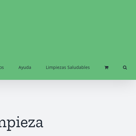
os
Ayuda
Limpiezas Saludables
mpieza