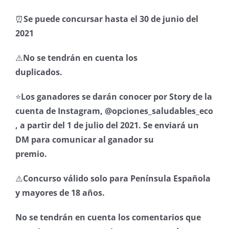
⏰
Se puede concursar hasta el 30 de junio del
2021
⠀⠀
⚠️
No se tendrán en cuenta los
duplicados.
⠀⠀⠀⠀⠀⠀⠀⠀⠀
⭐
Los ganadores se darán conocer por Story de la
cuenta de Instagram, @opciones_saludables_eco
, a partir del 1 de julio del 2021. Se enviará un
DM para comunicar al ganador su
premio.
⠀⠀⠀⠀⠀⠀⠀⠀⠀
⚠️
Concurso válido solo para Península Española
y mayores de 18 años.
⠀⠀⠀⠀
No se tendrán en cuenta los comentarios que